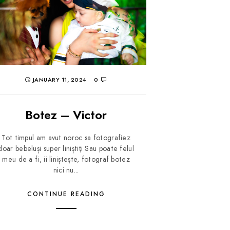
JANUARY 11, 2024
0
Botez – Victor
Tot timpul am avut noroc sa fotografiez
doar bebeluși super liniștiți Sau poate felul
meu de a fi, ii liniștește, fotograf botez
nici nu...
CONTINUE READING