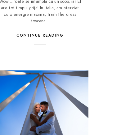
Wow….toate se intampla cu un scop, iar El
are tot timpul grija! In Italia, am aterziat
cu o energie maxima, trash the dress
toscana...
CONTINUE READING