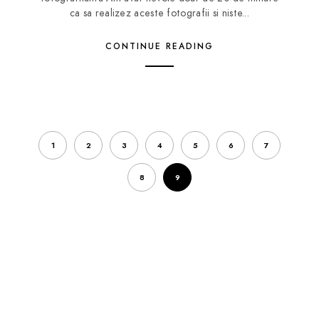
ca sa realizez aceste fotografii si niste...
CONTINUE READING
1
2
3
4
5
6
7
8
9