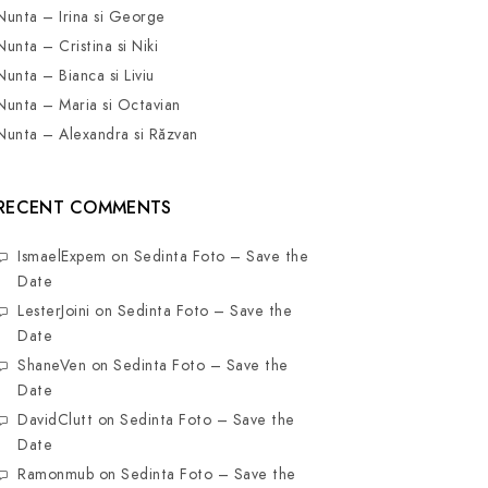
Nunta – Irina si George
Nunta – Cristina si Niki
Nunta – Bianca si Liviu
Nunta – Maria si Octavian
Nunta – Alexandra si Răzvan
RECENT COMMENTS
IsmaelExpem
on
Sedinta Foto – Save the
Date
LesterJoini
on
Sedinta Foto – Save the
Date
ShaneVen
on
Sedinta Foto – Save the
Date
DavidClutt
on
Sedinta Foto – Save the
Date
Ramonmub
on
Sedinta Foto – Save the