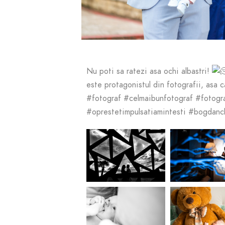
Nu poti sa ratezi asa ochi albastri!
este protagonistul din fotografii, asa c
#fotograf #celmaibunfotograf #fotog
#oprestetimpulsatiamintesti #bog