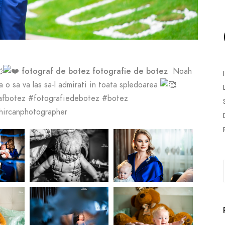
fotograf de botez fotografie de botez
Noah
a o sa va las sa-l admirati in toata spledoarea
rafbotez #fotografiedebotez #botez
danchircanphotographer